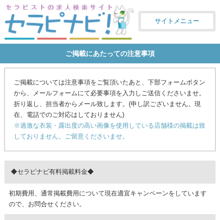
サイトメニュー
ご掲載にあたっての注意事項
ご掲載については注意事項をご覧頂いたあと、下部フォームボタン
から、メールフォームにて必要事項を入力しご送信くださいませ。
折り返し、担当者からメール致します。(申し訳ございません。現
在、電話でのご対応はしておりません)
※過激な衣装・露出度の高い画像を使用している店舗様の掲載は致
しておりません。ご留意くださいませ。
◆セラピナビ有料掲載料金◆
初期費用、通常掲載費用について現在適宜キャンペーンをしています
ので、お問合せください。