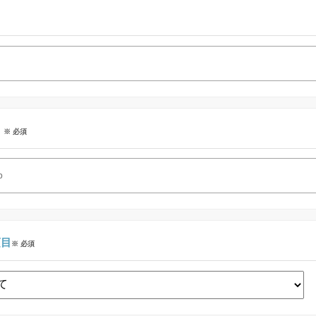
ス
※ 必須
項目
※ 必須