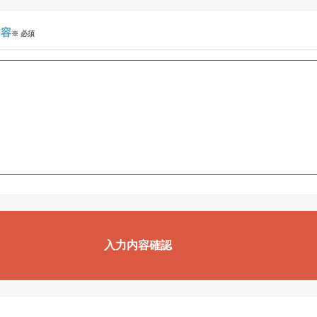
内容
※ 必須