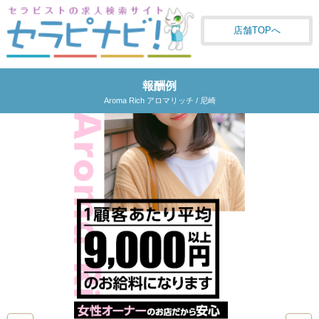
店舗TOPへ
報酬例
Aroma Rich アロマリッチ / 尼崎