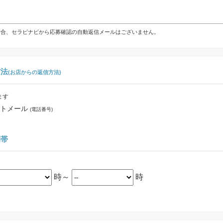
の場合、セラピナビから応募確認の自動返信メールはございません。
方法
(お店からの返信方法)
ます
トメール
(電話番号)
間帯
時～
時