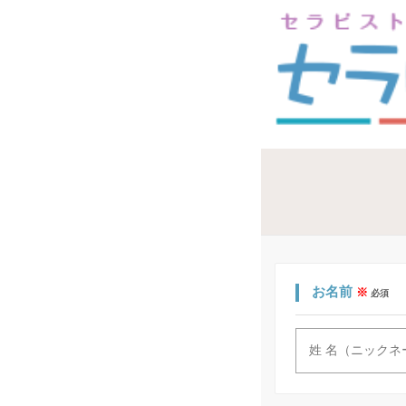
お名前
※
必須