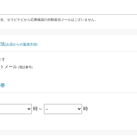
の場合、セラピナビから応募確認の自動返信メールはございません。
方法
(お店からの返信方法)
ます
トメール
(電話番号)
間帯
時～
時