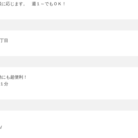
談に応じます。 週１～でもＯＫ！
丁目
勤にも超便利！
１分
/