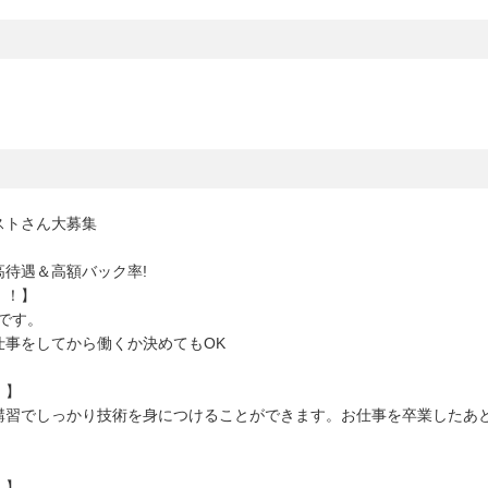
ストさん大募集
待遇＆高額バック率!
！！】
です。
仕事をしてから働くか決めてもOK
！】
講習でしっかり技術を身につけることができます。お仕事を卒業したあ
！】