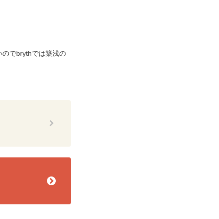
でbrythでは築浅の