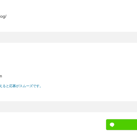
log/
m
えると応募がスムーズです。