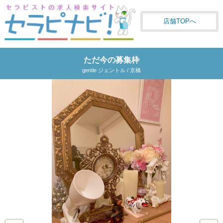
店舗TOPへ
ただ今の募集枠
gentle ジェントル / 京橋