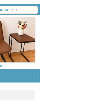
真で詳しく ＞
店！