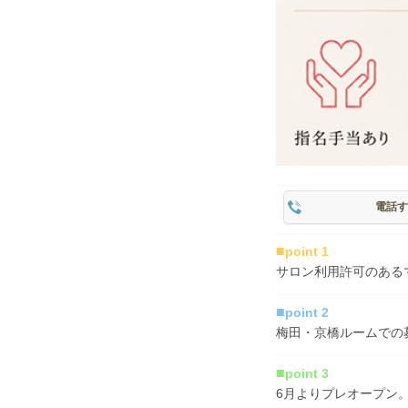
電話す
■
point 1
サロン利用許可のある
■
point 2
梅田・京橋ルームでの
■
point 3
6月よりプレオープン