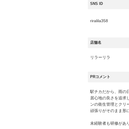
SNS ID
riralila358
店舗名
リラーリラ
PRコメント
駅チカだから、雨の
居心地の良さを追求
ンの衛生管理とクリ
頑張りがそのまま形
未経験者も研修があ