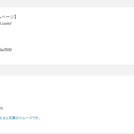
ムページ】
58.com/
ila358/
om
えると応募がスムーズです。