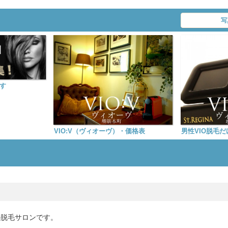
写
す
VIO:V（ヴィオーヴ）・価格表
男性VIO脱毛
の脱毛サロンです。