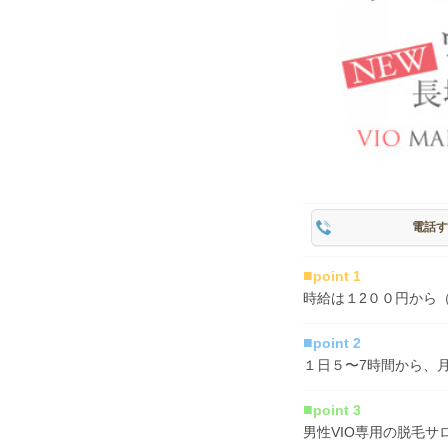
電話す
■
point 1
時給は１2００円から
■
point 2
１日５〜7時間から、
■
point 3
男性VIO専用の脱毛サ