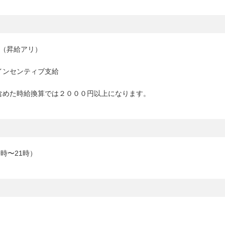
ら（昇給アリ）
インセンティブ支給
含めた時給換算では２０００円以上になります。
付9時〜21時）